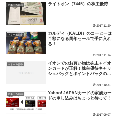
ライトオン（7445）の株主優待
マネー＆節約
2017.11.20
カルディ（KALDI）のコーヒーは
マネー＆節約
半額になる周年セールで手に入れ
る！
2017.11.14
イオンでのお買い物は株主＋イオ
マネー＆節約
ンカードが正解！株主優待キャッ
シュバックとポイントバックの併
用利用！
2017.10.31
Yahoo! JAPANカードの家族カー
マネー＆節約
ドの申し込みはちょっと待って！
2017.09.07