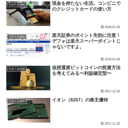
現金を持たない生活。コンビニで
マネー＆節約
のクレジットカードの使い方
2018.01.26
楽天証券のポイント失効に注意！
マネー＆節約
デフォは楽天スーパーポイントじ
ゃないですよ。
2018.01.04
仮想通貨ビットコインの投資方法
マネー＆節約
を考えてみる〜利益確定型〜
2017.12.26
イオン（8267）の株主優待
マネー＆節約
2017.11.20