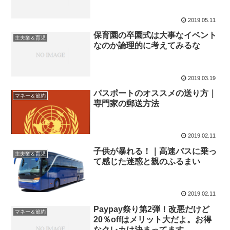
2019.05.11
保育園の卒園式は大事なイベント
主夫業＆育児
なのか論理的に考えてみるな
2019.03.19
パスポートのオススメの送り方｜
マネー＆節約
専門家の郵送方法
2019.02.11
子供が暴れる！｜高速バスに乗っ
主夫業＆育児
て感じた迷惑と親のふるまい
2019.02.11
Paypay祭り第2弾！改悪だけど
マネー＆節約
20％offはメリット大だよ。お得
なクレカは決まってます。