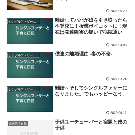
2021.05.20
離婚してパパが娘を引き取ったら
シングルファザーと子育て日記
不登校に！授業ボイコットに！現
在は発達障害の疑いで病院通い
2021.04.08
僕達の離婚理由 -妻の不倫-
シングルファザーと子育て日記
2021.03.24
離婚～そしてシングルファザーに
シングルファザーと子育て日記
なりました。でもハッピーなう。
2020.09.11
子供ユーチューバーと宿題と僕の
主夫業＆育児
子供