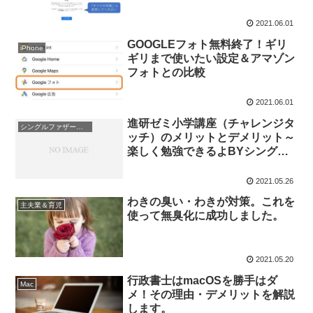
2021.06.01
GOOGLEフォト無料終了！ギリ
iPhone
ギリまで使いたい設定＆アマゾン
フォトとの比較
2021.06.01
進研ゼミ小学講座（チャレンジタ
シングルファザーと子育て日記
ッチ）のメリットとデメリット～
楽しく勉強できるよBYシングル
ファザー
2021.05.26
わきの臭い・わきが対策。これを
主夫業＆育児
使って無臭化に成功しました。
2021.05.20
行政書士はmacOSを勝手はダ
Mac
メ！その理由・デメリットを解説
します。