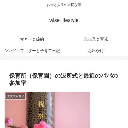
お金と人生の大切な話
wise-lifestyle
マネー＆節約
主夫業＆育児
シングルファザーと子育て日記
お出かけ
保育所（保育園）の退所式と最近のパパの
参加率
主夫業＆育児