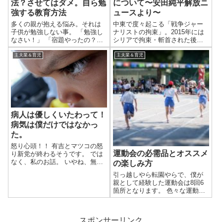
法？させてはダメ。自ら勉
について〜安田純平解放ニ
強する教育方法
ュースより〜
多くの親が抱える悩み。それは
中東で度々起こる「戦争ジャー
子供が勉強しない事。 「勉強し
ナリストの拘束」。2015年には
なさい！」 「宿題やったの？」
シリアで拘束・斬首された後藤
できれば言いたくありません
健二さんの痛ましい事件があり
が、子を思えばこそのセリフ。
ました。 こうした事件では拘束
主夫業＆育児
主夫業＆育児
これから入学する子供、今現在
する過激派組織から身代金の要
小学一年生、もうすぐ二年生を
求があるわけですが、その度に
抱える親にとって教育のヒント
沸き起こる「自己責任論」。 僕
になれば幸...
は断固反...
病人は優しくいたわって！
病気は僕だけではなかっ
た。
怒り心頭！！ 有吉とマツコの怒
運動会の必需品とオススメ
り新党が終わるそうです。 では
なく、私のお話。 いやね、無い
の楽しみ方
わ。 無い。 高熱でろくに身動き
引っ越しやら転園やらで、僕が
取れない旦那のお世話もそこそ
親として経験した運動会は8回6
こにせず。 しかもその旦那に、
箇所となります。 色々な運動会
扁桃腺が痛くて泣いている子供
を見てきましたので、運動会で
の面倒を押し付ける。 そして自
の親の準備や当日の立ち回りを
分...
心得えたつもりですので、持ち
スポンサーリンク