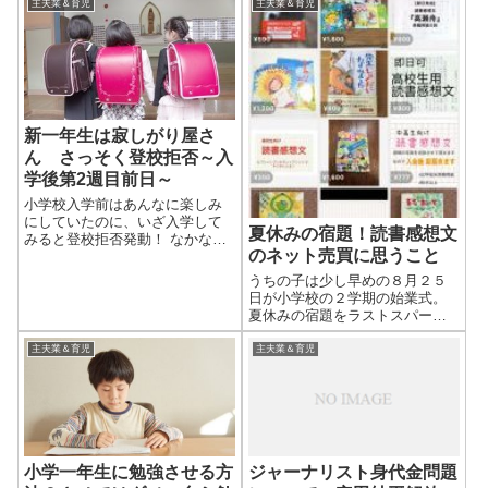
主夫業＆育児
主夫業＆育児
新一年生は寂しがり屋さ
ん さっそく登校拒否～入
学後第2週目前日～
小学校入学前はあんなに楽しみ
にしていたのに、いざ入学して
夏休みの宿題！読書感想文
みると登校拒否発動！ なかなか
のネット売買に思うこと
子ども心は難しいものです。子
どもに対する親の姿勢をすごく
うちの子は少し早めの８月２５
考えさせられました。 前回の記
日が小学校の２学期の始業式。
事 今回は入学後第2週目前日を振
夏休みの宿題をラストスパート
り返りたいと思います。 第2週目
で終わらせてから寝ました。 も
前日...
うね、喧嘩ですよ。 徐々に面倒
主夫業＆育児
主夫業＆育児
くさくなってきたみたいで、見
るからにやる気がなくなってい
くのですよ。 僕の子供に対する
対応が悪...
小学一年生に勉強させる方
ジャーナリスト身代金問題