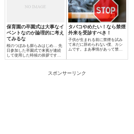
とは素敵なこと！ 小学生にとっ
するんやで？」 僕 「…」 土曜
ての読書は最高の勉強です。声
日です...
を大にし...
保育園の卒園式は大事なイ
タバコやめたい！なら禁煙
ベントなのか論理的に考え
外来を受診すべき！
てみるな
子供が生まれる前に禁煙を試み
て未だに辞められない僕、カシ
桜のつぼみも膨らみはじめ… 先
ムです。まあ事情があって禁煙
日参加した卒園式で来賓が連続
外来に通い続けることができな
して使用した時候の挨拶です
かったのが要因なんですが、そ
（笑）ネットで探したんかな？ 3
んな僕でも禁煙外来はおススメ
月は卒業シーズン。うちの下の
させて下さい！ 意志の強い方は
娘も無事卒園することになりま
スポンサーリンク
自力で頑張れる。 僕の父は喫煙
した！「よくここまで大きくな
家でした。過...
って涙」なんて感情は淡白な僕
には持ち合わ...