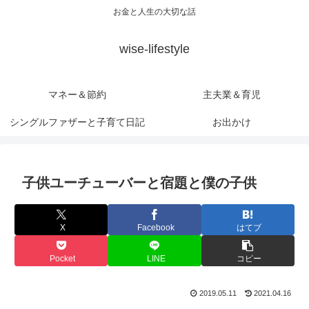
お金と人生の大切な話
wise-lifestyle
マネー＆節約
主夫業＆育児
シングルファザーと子育て日記
お出かけ
子供ユーチューバーと宿題と僕の子供
X
Facebook
はてブ
Pocket
LINE
コピー
2019.05.11
2021.04.16