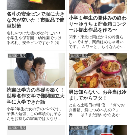
名札の安全ピンで服に大き
小学１年生の夏休みの終わ
な穴が空いた！市販品で簡
り〜ゆうちょ貯金箱コンク
単対策
ール提出作品を作る〜
名札をつけた後の穴がすごい！
関東・東北は雨ばかりの冷夏ら
小学生や保育園・幼稚園でつけ
しいですが、関西はめちゃ暑い
る名札、安全ピンですか？ 我が
です。 ムワッと、もうなんかム
家は小学校に入って初めて名札
ワッとしすぎて夜も窓なんて開
を付けるようになったのです
けられません。 夏の終わり とい
主夫業＆育児
主夫業＆育児
が、入学後1か月で大変なこと
うことで、そろそろ小学校の夏
に。Tシャツに大きな穴が4つも
休みも終わりですね。 宿題は終
空いてるじゃないですか！！ 下
わってますでしょうか? うちの子
の写真の服...
はと...
読書は学力の基礎を築く！
男は知らない。お弁当は冷
世界名作文学で難関国立大
ましてからフタ！
学に入学できた話
とある土曜日の朝 僕 「何でお
小学2年生の女の子のパパです。
弁当箱、袋につめへんの？」
子供の勉強、この年頃のお子さ
妻 「は？まだ熱いからあかん
んをお持ちの家庭では大なり小
で」 僕 「早よ蓋して袋につめ
なり頭を悩ませる問題ですね。
た方が、あったかいまま食べれ
そんな家庭での解決策の１つに
主夫業＆育児
主夫業＆育児
ておいしいやん？」 妻 「知ら
なれば嬉しいです！ 本を読むこ
んの？お弁当は冷ましてから蓋