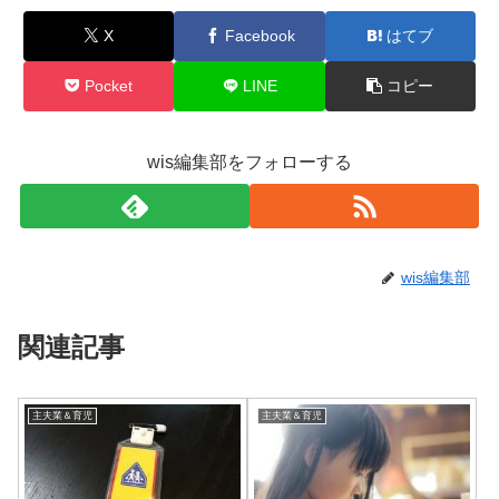
X
Facebook
はてブ
Pocket
LINE
コピー
wis編集部をフォローする
wis編集部
関連記事
主夫業＆育児
主夫業＆育児