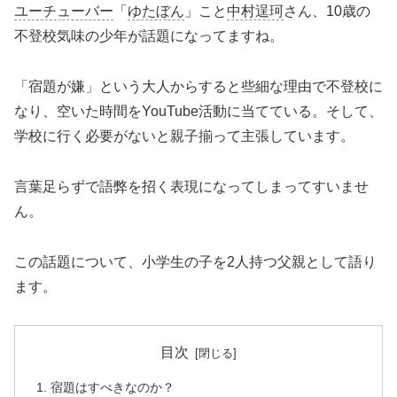
ユーチューバー
「
ゆたぼん
」
こと
中村逞珂
さん、10歳の
不登校気味の少年が話題になってますね。
「宿題が嫌」という大人からすると些細な理由で不登校に
なり、空いた時間をYouTube活動に当てている。そして、
学校に行く必要がないと親子揃って主張しています。
言葉足らずで語弊を招く表現になってしまってすいませ
ん。
この話題について、小学生の子を2人持つ父親として語り
ます。
目次
宿題はすべきなのか？