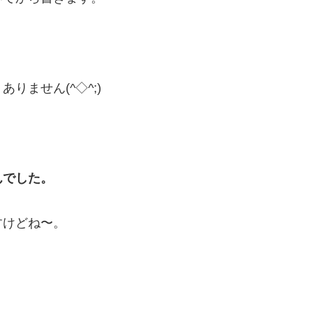
ません(^◇^;)
んでした。
すけどね〜。