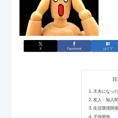
X
Facebook
はてブ
目
主夫になっ
友人・知人
生活環境関
子供関係