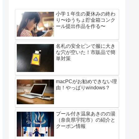
小学１年生の夏休みの終わ
り〜ゆうちょ貯金箱コンク
ール提出作品を作る〜
名札の安全ピンで服に大き
な穴が空いた！市販品で簡
単対策
macPCがお勧めできない理
由！やっぱりwindows？
プール付き温泉あきのの湯
（奈良県宇陀市）の紹介と
クーポン情報