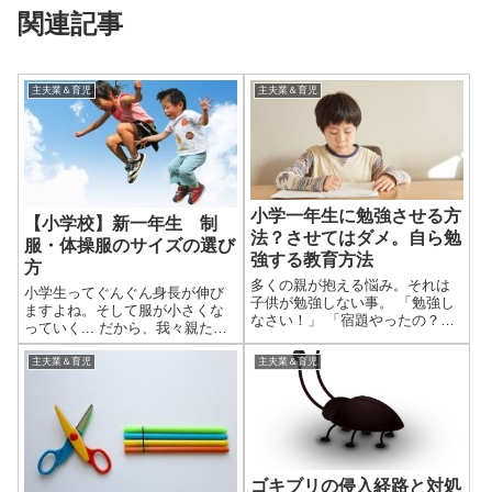
関連記事
主夫業＆育児
主夫業＆育児
小学一年生に勉強させる方
【小学校】新一年生 制
法？させてはダメ。自ら勉
服・体操服のサイズの選び
強する教育方法
方
多くの親が抱える悩み。それは
小学生ってぐんぐん身長が伸び
子供が勉強しない事。 「勉強し
ますよね。そして服が小さくな
なさい！」 「宿題やったの？」
っていく... だから、我々親たち
できれば言いたくありません
はピッタリサイズの服なんて買
が、子を思えばこそのセリフ。
いません！なんでもかんでもワ
主夫業＆育児
主夫業＆育児
これから入学する子供、今現在
ンランク、2ランク大きめのサイ
小学一年生、もうすぐ二年生を
ズを買うんです！ ただ、どれく
抱える親にとって教育のヒント
らい大きいサイズにするかは、
になれば幸...
いつも...
ゴキブリの侵入経路と対処