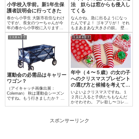
法 奴らは窓からも侵入し
小学校入学前。新1年生保
てくる
護者説明会に行ってきた
なんかね、急に出るようになっ
春から小学生 大阪市在住なわけ
たんですよ！ ゴキブリが！ それ
ですが、長女のつーちゃんが今
もまあまあな大きさの奴。 壁を
年の春から小学校に入ります。
「カサカサ」 床を「カサカサ」
「私立」なんて考えたこともな
見るだけで気持ち悪い… もう何
く、当然のごとく「大阪市立」
主夫業＆育児
主夫業＆育児
匹見た事か…
の小学校に通わせるつもりで
す。 という我が家に、新1年生の
親御さんを対象にした説明会の
通知が大阪...
年中（４〜５歳）の女の子
運動会の必需品はキャリー
へのクリスマスプレゼント
ワゴン？
の選び方と候補を考えてみ
（アイキャッチ画像出展：
る
いよいよクリスマスですね。１
Coleman） 秋は運動会シーズン
２月に入ると子供たちもなんだ
ですね。もう行きましたか？ 最
かそわそわ。 アレ欲し〜コレ欲
近は運動会に色々と道具を持ち
し〜と言う内容も可愛くて親と
込む方が増えています。ローテ
しても楽しい時期です。 年中さ
ーブルなど快適に過ごすための
ん（４〜５歳）は純粋にサンタ
モノですが、撮影のために３m超
スポンサーリンク
クロースを信じているので、ク
の脚立を持ち込んでいる方もw
リスマスの話をするのも楽しい
運営側...
です。 うち...