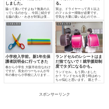
しました。
る。
脇って臭いですよね？無臭の人
実は、ドライヤーって月１以上
っているのかな… 今回ご紹介す
のフィルター掃除が必要です。
る脇の臭い・わきが対策は僕個
空気を大量に吸い込むのでホコ
人の実体験に基づくものです。
リが溜まりやすい構造なんで
効果のない人もいるかもしれま
す。 とは言え、ほとんどの方は
主夫業＆育児
主夫業＆育児
せんし、体質に合わないかもし
したことがないのでは無いでし
れません。 また、僕自身はわき
ょうか？ 一昔前のドライヤーは
がかは不明です。「わきが臭い
暖かい風を送るだけということ
っ！」とは言...
もあり安く、使...
小学校入学前。新1年生保
ランドセルのレシートはま
護者説明会に行ってきた
だ捨てないで！就学援助制
度でタダになるかも。
春から小学生 大阪市在住なわけ
ですが、長女のつーちゃんが今
ランドセル、もう買いました
年の春から小学校に入ります。
か？ ランドセルを買う時はめっ
「私立」なんて考えたこともな
ちゃ悩むと思います。 親と子ど
く、当然のごとく「大阪市立」
もの好みの違い、色、形、ブラ
の小学校に通わせるつもりで
ンド、そして価格帯... この中で
す。 という我が家に、新1年生の
最も親を悩ませるといえば、ラ
スポンサーリンク
親御さんを対象にした説明会の
ンドセルのお値段です。 値段と
通知が大阪...
その他の折り合いをつけるの
が、まー...