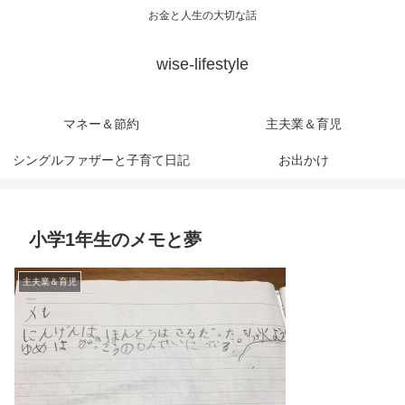
お金と人生の大切な話
wise-lifestyle
マネー＆節約
主夫業＆育児
シングルファザーと子育て日記
お出かけ
小学1年生のメモと夢
主夫業＆育児