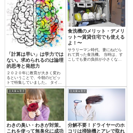
食洗機のメリット・デメリ
ット〜賃貸住宅でも使える
よ！〜
サラリーマン時代、妻にねだら
「計算は早い」は学力では
れて買った食洗機。 当時は、す
こしでも妻の負担が小さくなれ
ない。求められるのは論理
ば（機嫌が良くなれば）いいと
的思考と発想力
思って購入したのですが、主夫
２０２０年に教育が大きく変わ
になった今となっては欠かせな
るということで、今朝のビビッ
い家電になっています。 キッチ
トで特集していました。 タイト
ンのスペースが狭くなったり、
ルにしています通り、計算が早
ランニングコ...
いということは学力ではなくな
主夫業＆育児
主夫業＆育児
るそうです。 もうすぐSFの世界
が来そうです。 小学生のステー
タス：計算が早い 小学生って、
早けれ...
わきの臭い・わきが対策。
分解不要！ドライヤーのホ
これを使って無臭化に成功
コリは掃除機とアレで取れ