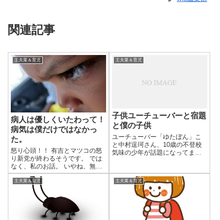
関連記事
主夫業＆育児
主夫業＆育児
子供ユーチューバーと宿題
病人は優しくいたわって！
と僕の子供
病気は僕だけではなかっ
ユーチューバー「ゆたぼん」こ
た。
と中村逞珂さん、10歳の不登校
怒り心頭！！ 有吉とマツコの怒
気味の少年が話題になってます
り新党が終わるそうです。 では
ね。 「宿題が嫌」という大人か
なく、私のお話。 いやね、無い
らすると些細な理由で不登校に
わ。 無い。 高熱でろくに身動き
なり、空いた時間をYouTube活
取れない旦那のお世話もそこそ
主夫業＆育児
主夫業＆育児
動に当てている。そして、学校
こにせず。 しかもその旦那に、
に行く必要がないと親子揃って
扁桃腺が痛くて泣いている子供
主張し...
の面倒を押し付ける。 そして自
分...