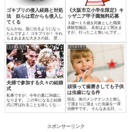
ゴキブリの侵入経路と対処
《大阪市立小学生限定》キ
法 奴らは窓からも侵入し
ッザニア甲子園無料応募
てくる
３歳〜１５歳を対象とした職業
体験型施設。 名前はよく聞きま
なんかね、急に出るようになっ
すが、行ったこと無いんですよ
たんですよ！ ゴキブリが！ それ
ね〜。 うちの子供たち（小学一
もまあまあな大きさの奴。 壁を
年生、保育園児）が家の中で一
「カサカサ」 床を「カサカサ」
番好きな遊びはお店屋さんごっ
見るだけで気持ち悪い… もう何
主夫業＆育児
主夫業＆育児
こ。 「そういえばキッザニア甲
匹見た事か…
子園ってのがあったな〜」 「連
れて行っ...
夫婦で参加する久々の結婚
頑張って歯磨きしても子供
式
は虫歯になる件
私事ですが、今年の夏に34歳に
現在、体のメンテナンスと称し
なります。 この年になると結婚
て溜まりに溜まった虫歯を一斉
式に呼ばれることも珍しくなり
治療中です。 そんなある日、妻
ますね～。 本日、久々の結婚式
から頼まれました。 「子供の定
に行ってきました。 と言いつ
期健診行ってきて」 子供に虫歯
つ、昨年の12月に1.5次会に行っ
がないと聞いていましたし、軽
てますけどね。 まあ、ちゃんと
スポンサーリンク
く返事をして一緒に行くこと
結婚式から参加するのは2年半