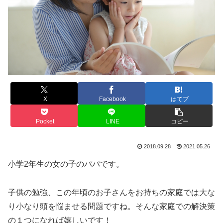
X
Facebook
はてブ
Pocket
LINE
コピー
2018.09.28
2021.05.26
小学2年生の女の子のパパです。
子供の勉強、この年頃のお子さんをお持ちの家庭では大な
り小なり頭を悩ませる問題ですね。そんな家庭での解決策
の１つになれば嬉しいです！