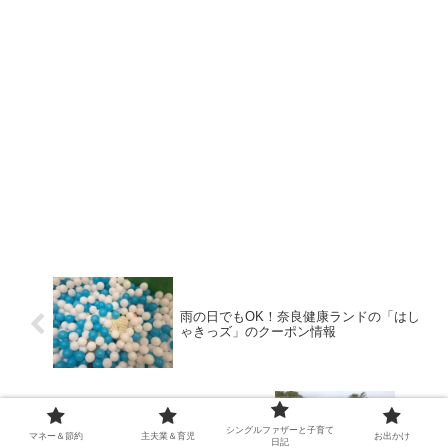
雨の日でもOK！奈良健康ランドの「はし
ゃきっズ」のクーポン情報
手ぶらでお気軽バーベキュー。服部緑地
シングルファザーと子育て
マネー＆節約
主夫業＆育児
お出かけ
日記
バーベキュー広場バーベックマルシェ