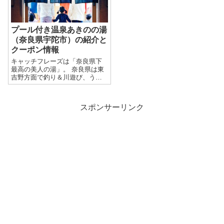
に併設されて...
いうことでお...
プール付き温泉あきのの湯
（奈良県宇陀市）の紹介と
クーポン情報
キャッチフレーズは「奈良県下
最高の美人の湯」。 奈良県は東
吉野方面で釣り＆川遊び、うだ
アニマルパークで子連れ、年末
年始をゆっくり過ごされたい方
は奈良県宇陀市にある「大宇陀
スポンサーリンク
温泉あきのの湯」はいかがでし
ょうか。 もちろん宇陀市散策の
立ち寄りポイ...