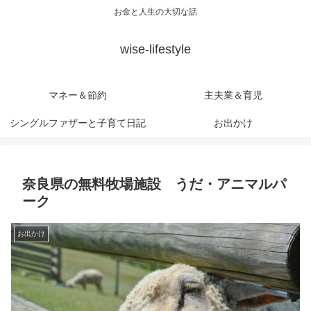
お金と人生の大切な話
wise-lifestyle
マネー＆節約
主夫業＆育児
シングルファザーと子育て日記
お出かけ
奈良県の無料牧場施設 うだ・アニマルパ
ーク
お出かけ