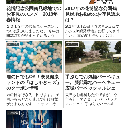
花博記念公園鶴見緑地での
2017年の花博記念公園鶴
お花見のススメ 2018年
見緑地お勧めのお花見週末
春情報
は？
２０１８年のお花見シーズンも
2017年3月26日「春のMakanaiマ
ついに到来しましたね。 今年は
ルシェin鶴見緑地」に行ってきま
開花時期が早まっているよう
した。 妻の知り合いが出店して
で、3月24日、25日の週末でも桜
いるとのことで、行ってきまし
を見ることができました。 ２０
た。 家から近いんで、鶴見緑地
お出かけ
お出かけ
１７年のお花見週末は4月1、2
公園は庭みたいなもんです。 曇
日、4月8、9日がピークでした
りのち雨という天気予報でした
が、今年は３月３１日、４月１
が、朝9時現在、良い...
日が...
雨の日でもOK！奈良健康
手ぶらでお気軽バーベキュ
ランドの「はしゃきっズ」
ー。服部緑地バーベキュー
のクーポン情報
広場バーベックマルシェ
雨の日は行き先に困ります。 子
去年もお邪魔したのですが、今
供からもどこか連れて行け攻撃
年も行ってきましたバーベック
がたまらんです。 イオンに行く
マルシェ！ 手ぶらでバーベキュ
にも混んでるし、行き過ぎてち
ーができるので超楽ですね。 似
ょっと飽きてきたなんてこと
たような施設は地方に行っても
お出かけ
も。 そこでオススメなのが、奈
ありますが、遠いし割高感があ
良県天理市にあるはしゃきっ
ります。 ここは電車で行ける
ズ。 かの有名な奈良健康ランド
上、お値段も決して高くないと