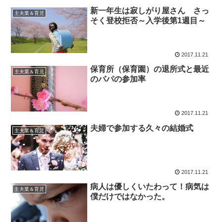
新一年生は寂しがり屋さん さっ
主夫業＆育児
そく登校拒否～入学後第1週目～
2017.11.21
保育所（保育園）の退所式と最近
主夫業＆育児
のパパの参加率
2017.11.21
夫婦で参加する久々の結婚式
主夫業＆育児
2017.11.21
病人は優しくいたわって！病気は
主夫業＆育児
僕だけではなかった。