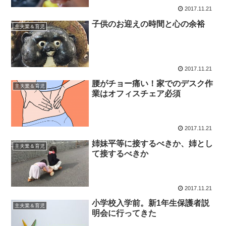
2017.11.21
子供のお迎えの時間と心の余裕
主夫業＆育児
2017.11.21
腰がチョー痛い！家でのデスク作
主夫業＆育児
業はオフィスチェア必須
2017.11.21
姉妹平等に接するべきか、姉とし
主夫業＆育児
て接するべきか
2017.11.21
小学校入学前。新1年生保護者説
主夫業＆育児
明会に行ってきた