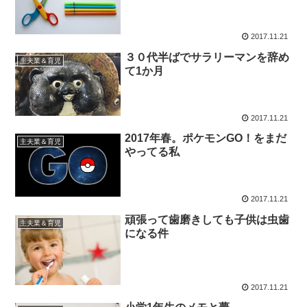
2017.11.21
３０代半ばでサラリーマンを辞め
主夫業＆育児
て1か月
2017.11.21
2017年春。ポケモンGO！をまだ
主夫業＆育児
やってる私
2017.11.21
頑張って歯磨きしても子供は虫歯
主夫業＆育児
になる件
2017.11.21