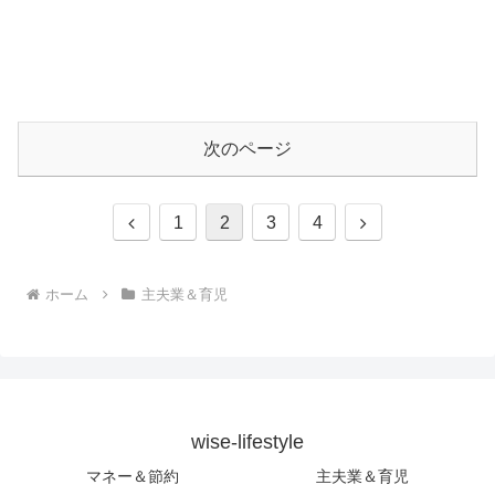
次のページ
前
次
1
2
3
4
へ
へ
ホーム
主夫業＆育児
wise-lifestyle
マネー＆節約
主夫業＆育児