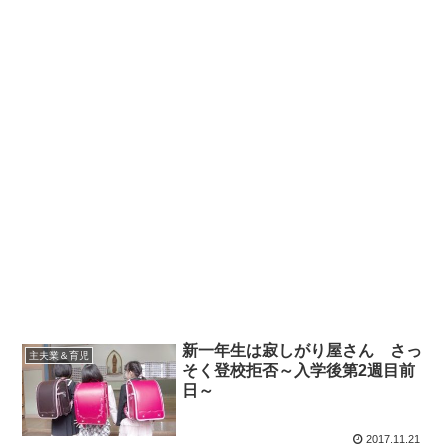
新一年生は寂しがり屋さん さっ
主夫業＆育児
そく登校拒否～入学後第2週目前
日～
2017.11.21