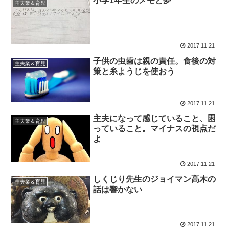
小学1年生のメモと夢
主夫業＆育児
2017.11.21
子供の虫歯は親の責任。食後の対
主夫業＆育児
策と糸ようじを使おう
2017.11.21
主夫になって感じていること、困
主夫業＆育児
っていること。マイナスの視点だ
よ
2017.11.21
しくじり先生のジョイマン高木の
主夫業＆育児
話は響かない
2017.11.21